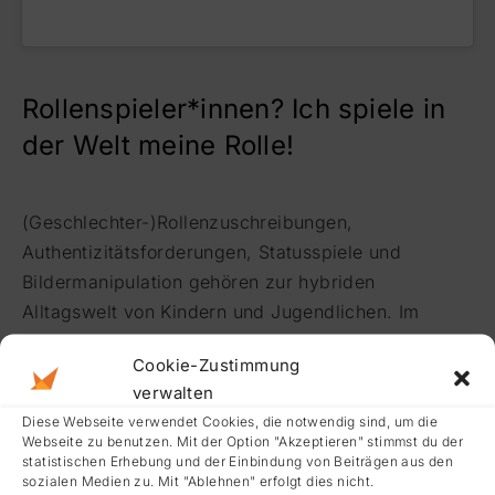
Rollenspieler*innen? Ich spiele in
der Welt meine Rolle!
(Geschlechter-)Rollenzuschreibungen,
Authentizitätsforderungen, Statusspiele und
Bildermanipulation gehören zur hybriden
Alltagswelt von Kindern und Jugendlichen. Im
Spannungsfeld zwischen Ich- und Rollenidentität,
Cookie-Zustimmung
zwischen Fiktion und Wirklichkeit, spielt die Selbst-
verwalten
Inszenierung in der analogen und digitalen Welt
Diese Webseite verwendet Cookies, die notwendig sind, um die
eine große Rolle. Umso wichtiger erscheint ein
Webseite zu benutzen. Mit der Option "Akzeptieren" stimmst du der
genaue Rollenanalyse im Theaterunterricht!
statistischen Erhebung und der Einbindung von Beiträgen aus den
sozialen Medien zu. Mit "Ablehnen" erfolgt dies nicht.