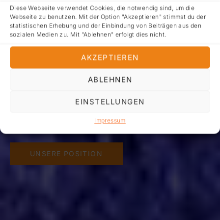
Diese Webseite verwendet Cookies, die notwendig sind, um die
Webseite zu benutzen. Mit der Option "Akzeptieren" stimmst du der
statistischen Erhebung und der Einbindung von Beiträgen aus den
Wir stellen uns vor
Wir stellen uns vor
sozialen Medien zu. Mit "Ablehnen" erfolgt dies nicht.
PREVIOUS
AKZEPTIEREN
NE
Welche Positionen der Landesverband Theater in
Welche Positionen der Landesverband Theater in
Schulen NRW vertritt und wer den Vorstand bildet,
Schulen NRW vertritt und wer den Vorstand bildet,
ABLEHNEN
erfahren Sie unter:
erfahren Sie unter:
EINSTELLUNGEN
Impressum
VORSTANDSMITGLIEDER
VORSTANDSMITGLIEDER
MITGLIED WERDEN
MITGLIED WERDEN
BERATUNG UND COACHING
(ÜBER-)REGIONALE THEATERFESTIVALS
UNSERE POSITION
UNSERE POSITION